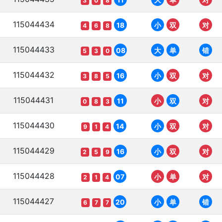
3
0
8
115044434
18
小
双
对
4
6
8
115044433
08
大
单
错
5
3
0
115044432
16
小
双
对
3
8
5
115044431
11
小
双
对
0
8
3
115044430
14
小
双
对
9
1
4
115044429
16
小
双
对
2
5
9
115044428
07
小
单
对
2
1
4
115044427
20
小
单
错
6
7
7