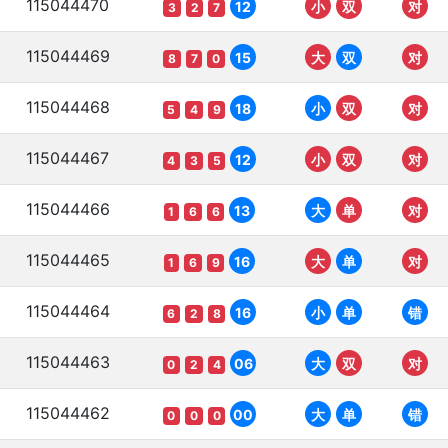
115044470
12
小
双
对
3
2
7
115044469
15
大
双
对
8
7
0
115044468
18
小
双
对
5
4
9
115044467
12
小
双
对
4
3
5
115044466
13
大
单
对
1
6
6
115044465
16
大
单
对
1
6
9
115044464
16
小
单
错
6
2
8
115044463
06
大
双
对
0
2
4
115044462
00
大
单
错
0
0
0