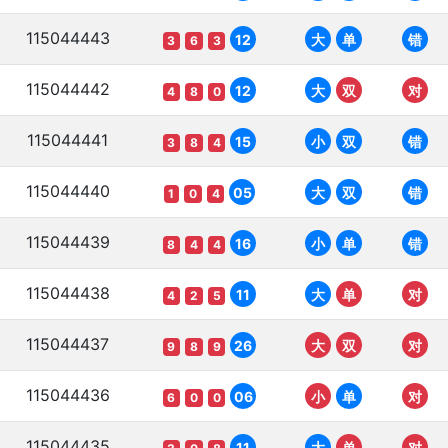
115044443
12
大
单
错
3
6
3
115044442
12
大
双
对
4
8
0
115044441
15
小
双
错
3
8
4
115044440
05
大
双
错
1
0
4
115044439
16
小
单
错
8
4
4
115044438
11
大
单
对
4
2
5
115044437
26
大
双
对
9
8
9
115044436
06
小
单
对
6
0
0
115044435
11
大
单
对