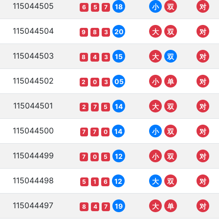
115044505
18
小
双
对
6
5
7
115044504
20
大
双
对
9
8
3
115044503
15
大
双
对
8
4
3
115044502
05
小
单
对
2
0
3
115044501
14
大
双
对
2
7
5
115044500
14
小
双
对
7
7
0
115044499
12
小
双
对
7
0
5
115044498
12
大
双
对
5
1
6
115044497
19
大
单
对
8
4
7