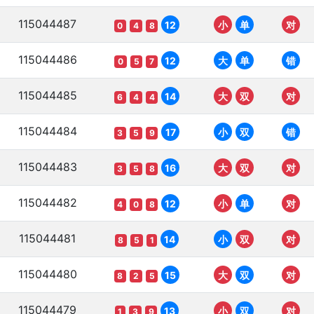
115044487
12
小
单
对
0
4
8
115044486
12
大
单
错
0
5
7
115044485
14
大
双
对
6
4
4
115044484
17
小
双
错
3
5
9
115044483
16
大
双
对
3
5
8
115044482
12
小
单
对
4
0
8
115044481
14
小
双
对
8
5
1
115044480
15
大
双
对
8
2
5
115044479
13
小
双
对
1
3
9