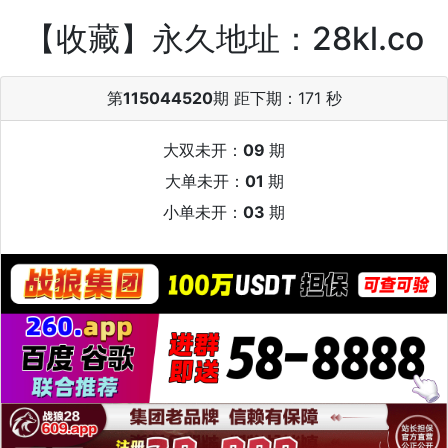
【收藏】永久地址：28kl.co
第
115044520
期 距下期：
171 秒
大双未开：
09
期
大单未开：
01
期
小单未开：
03
期