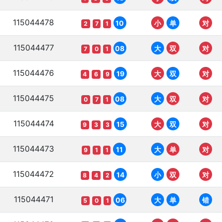
115044478
10
小
单
对
2
7
1
115044477
08
大
双
对
7
0
1
115044476
19
大
双
对
4
6
9
115044475
08
大
双
对
0
7
1
115044474
15
大
双
对
9
3
3
115044473
11
大
单
对
9
1
1
115044472
14
小
双
对
8
4
2
115044471
06
大
单
错
5
0
1