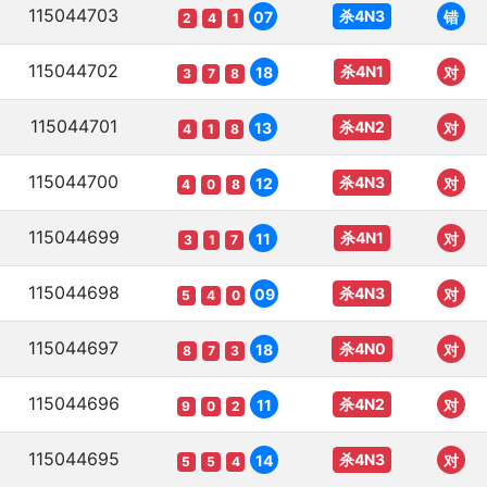
115044703
杀4N3
07
错
2
4
1
115044702
杀4N1
18
对
3
7
8
115044701
杀4N2
13
对
4
1
8
115044700
杀4N3
12
对
4
0
8
115044699
杀4N1
11
对
3
1
7
115044698
杀4N3
09
对
5
4
0
115044697
杀4N0
18
对
8
7
3
115044696
杀4N2
11
对
9
0
2
115044695
杀4N3
14
对
5
5
4