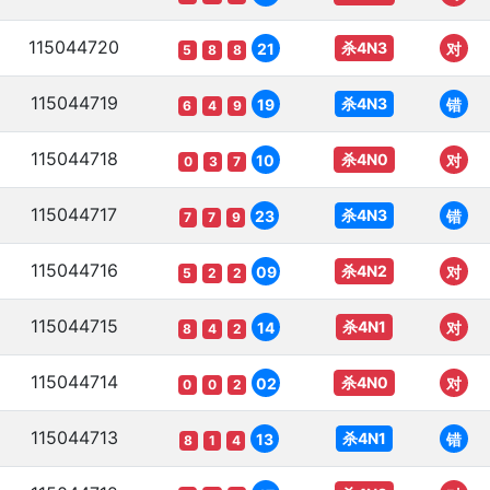
115044720
杀4N3
21
对
5
8
8
115044719
杀4N3
19
错
6
4
9
115044718
杀4N0
10
对
0
3
7
115044717
杀4N3
23
错
7
7
9
115044716
杀4N2
09
对
5
2
2
115044715
杀4N1
14
对
8
4
2
115044714
杀4N0
02
对
0
0
2
115044713
杀4N1
13
错
8
1
4