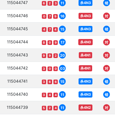
115044747
杀4N3
11
错
6
2
3
115044746
杀4N3
16
对
0
7
9
115044745
杀4N3
15
错
4
7
4
115044744
杀4N0
17
对
8
0
9
115044743
杀4N1
20
对
9
9
2
115044742
杀4N1
03
对
3
0
0
115044741
杀4N3
15
错
3
6
6
115044740
杀4N3
11
错
3
4
4
115044739
杀4N2
11
对
5
2
4