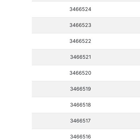
3466524
3466523
3466522
3466521
3466520
3466519
3466518
3466517
3466516