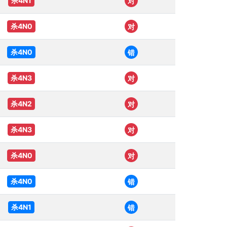
杀4N1
对
杀4N0
对
杀4N0
错
杀4N3
对
杀4N2
对
杀4N3
对
杀4N0
对
杀4N0
错
杀4N1
错