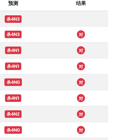
预测
结果
杀4N3
杀4N3
对
杀4N1
对
杀4N1
对
杀4N0
对
杀4N1
对
杀4N2
对
杀4N0
对