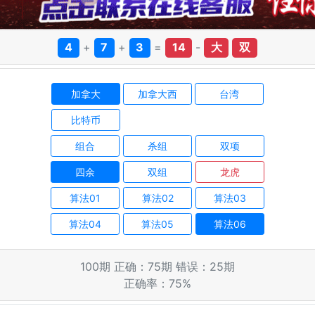
4
+
7
+
3
=
14
-
大
双
加拿大
加拿大西
台湾
比特币
组合
杀组
双项
四余
双组
龙虎
算法01
算法02
算法03
算法04
算法05
算法06
100
期 正确：
75
期 错误：
25
期
正确率：
75
%