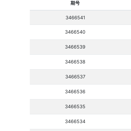
期号
3466541
3466540
3466539
3466538
3466537
3466536
3466535
3466534