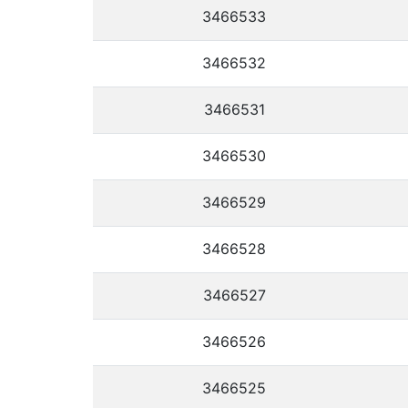
3466533
3466532
3466531
3466530
3466529
3466528
3466527
3466526
3466525