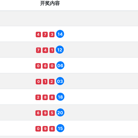
开奖内容
14
4
7
3
12
7
4
1
06
0
6
0
03
0
1
2
18
2
8
8
20
6
9
5
15
0
9
6