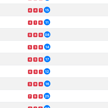
15
4
4
7
11
4
1
6
08
0
8
0
14
5
3
6
17
4
5
8
12
6
5
1
16
3
9
4
25
7
9
9