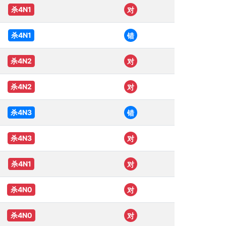
杀4N1
对
杀4N1
错
杀4N2
对
杀4N2
对
杀4N3
错
杀4N3
对
杀4N1
对
杀4N0
对
杀4N0
对