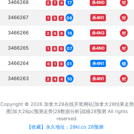
3466268
杀4N0
17
对
2
7
8
3466267
杀4N1
08
对
1
5
2
3466266
杀4N3
16
对
2
6
8
3466265
杀4N0
07
对
1
6
0
3466264
杀4N1
01
错
0
1
0
3466263
杀4N1
10
对
2
4
4
Copyright © 2026 加拿大28在线开奖网站|加拿大28结果走势
图|加大28pc预测走势|28数据分析|战狼28预测 All rights
reserved.
【收藏】永久地址：28kl.co 28预测