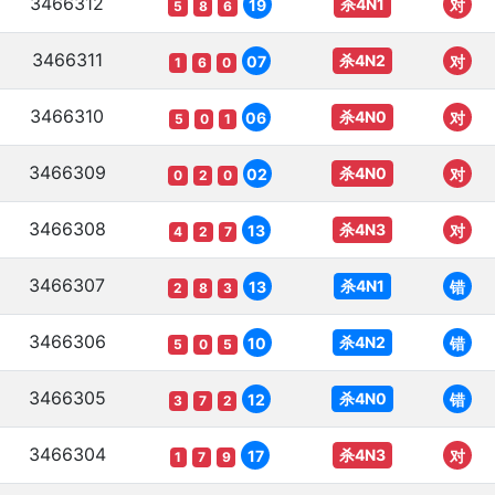
3466312
杀4N1
19
对
5
8
6
3466311
杀4N2
07
对
1
6
0
3466310
杀4N0
06
对
5
0
1
3466309
杀4N0
02
对
0
2
0
3466308
杀4N3
13
对
4
2
7
3466307
杀4N1
13
错
2
8
3
3466306
杀4N2
10
错
5
0
5
3466305
杀4N0
12
错
3
7
2
3466304
杀4N3
17
对
1
7
9