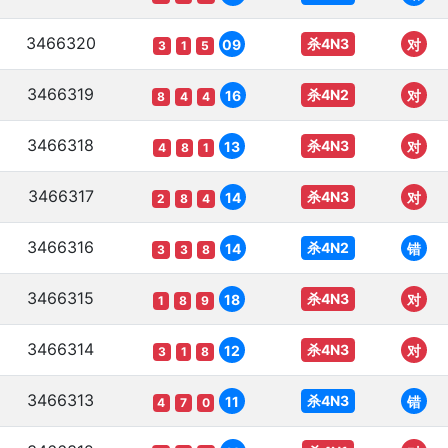
3466320
杀4N3
09
对
3
1
5
3466319
杀4N2
16
对
8
4
4
3466318
杀4N3
13
对
4
8
1
3466317
杀4N3
14
对
2
8
4
3466316
杀4N2
14
错
3
3
8
3466315
杀4N3
18
对
1
8
9
3466314
杀4N3
12
对
3
1
8
3466313
杀4N3
11
错
4
7
0