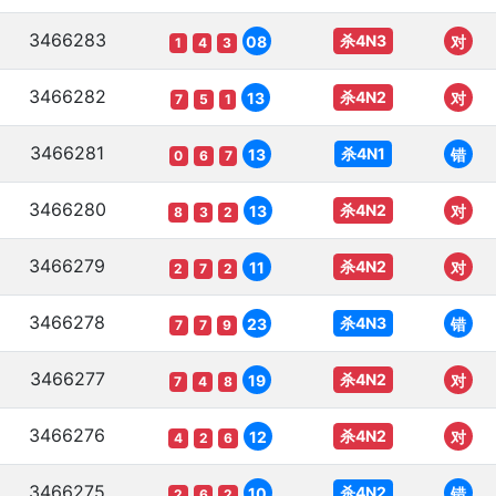
3466283
杀4N3
08
对
1
4
3
3466282
杀4N2
13
对
7
5
1
3466281
杀4N1
13
错
0
6
7
3466280
杀4N2
13
对
8
3
2
3466279
杀4N2
11
对
2
7
2
3466278
杀4N3
23
错
7
7
9
3466277
杀4N2
19
对
7
4
8
3466276
杀4N2
12
对
4
2
6
3466275
杀4N2
10
错
2
6
2