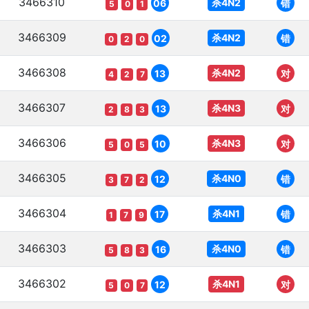
3466310
杀4N2
06
错
5
0
1
3466309
杀4N2
02
错
0
2
0
3466308
杀4N2
13
对
4
2
7
3466307
杀4N3
13
对
2
8
3
3466306
杀4N3
10
对
5
0
5
3466305
杀4N0
12
错
3
7
2
3466304
杀4N1
17
错
1
7
9
3466303
杀4N0
16
错
5
8
3
3466302
杀4N1
12
对
5
0
7