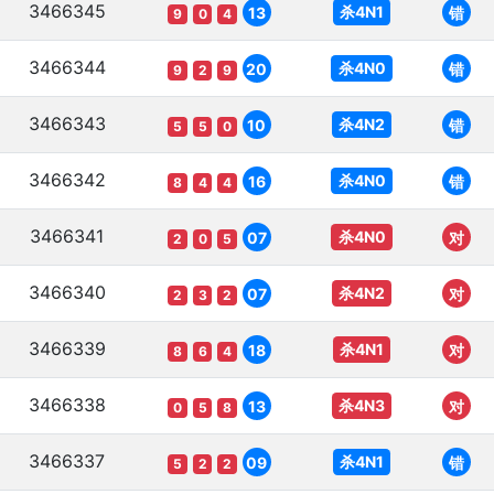
3466345
杀4N1
13
错
9
0
4
3466344
杀4N0
20
错
9
2
9
3466343
杀4N2
10
错
5
5
0
3466342
杀4N0
16
错
8
4
4
3466341
杀4N0
07
对
2
0
5
3466340
杀4N2
07
对
2
3
2
3466339
杀4N1
18
对
8
6
4
3466338
杀4N3
13
对
0
5
8
3466337
杀4N1
09
错
5
2
2