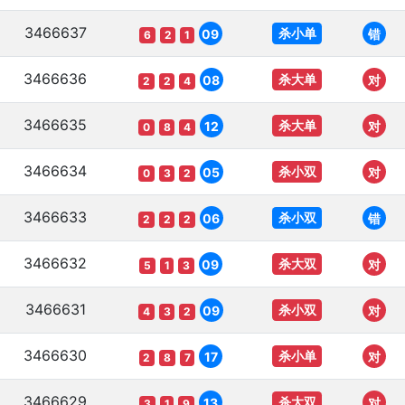
3466637
杀小单
09
错
6
2
1
3466636
杀大单
08
对
2
2
4
3466635
杀大单
12
对
0
8
4
3466634
杀小双
05
对
0
3
2
3466633
杀小双
06
错
2
2
2
3466632
杀大双
09
对
5
1
3
3466631
杀小双
09
对
4
3
2
3466630
杀小单
17
对
2
8
7
3466629
杀大双
13
对
3
1
9