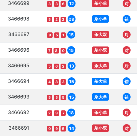
3466699
杀小单
12
对
3
3
6
3466698
杀小单
09
错
5
2
2
3466697
杀大双
15
对
9
5
1
3466696
杀小双
15
对
7
8
0
3466695
杀大单
13
对
5
6
2
3466694
杀大单
15
错
4
8
3
3466693
杀大单
15
错
5
5
5
3466692
杀小单
18
对
2
9
7
3466691
杀小双
14
对
0
9
5