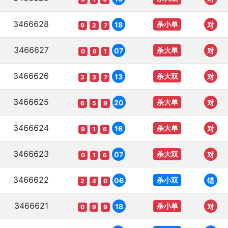
3466628
杀小单
18
对
9
2
7
3466627
杀大单
07
对
0
6
1
3466626
杀大双
13
对
3
3
7
3466625
杀大单
20
对
6
5
9
3466624
杀大单
16
对
9
1
6
3466623
杀大双
07
对
0
1
6
3466622
杀小双
06
错
2
4
0
3466621
杀小单
18
对
0
9
9