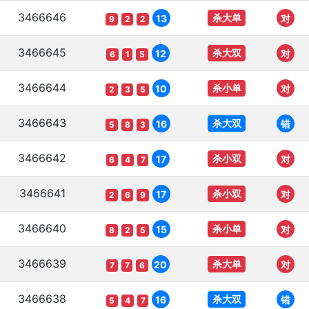
3466646
杀大单
13
对
9
2
2
3466645
杀大双
12
对
6
1
5
3466644
杀小单
10
对
2
3
5
3466643
杀大双
16
错
5
8
3
3466642
杀小双
17
对
6
4
7
3466641
杀小双
17
对
2
6
9
3466640
杀小单
15
对
8
2
5
3466639
杀大单
20
对
7
7
6
3466638
杀大双
16
错
5
4
7