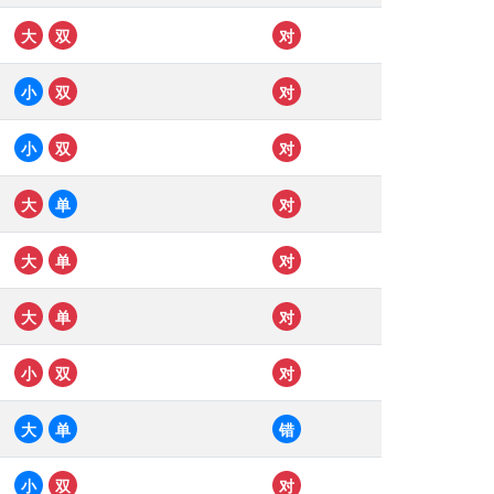
大
双
对
小
双
对
小
双
对
大
单
对
大
单
对
大
单
对
小
双
对
大
单
错
小
双
对