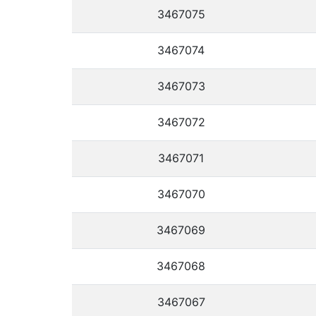
3467075
3467074
3467073
3467072
3467071
3467070
3467069
3467068
3467067