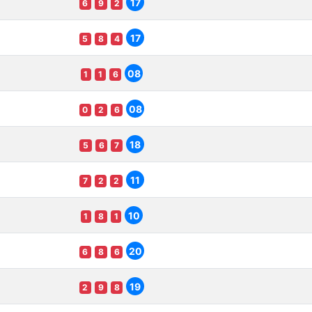
17
6
9
2
17
5
8
4
08
1
1
6
08
0
2
6
18
5
6
7
11
7
2
2
10
1
8
1
20
6
8
6
19
2
9
8