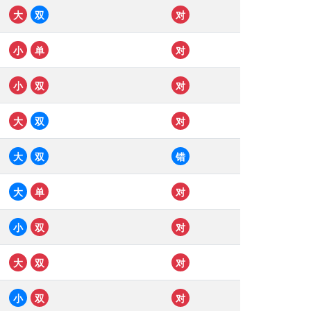
大
双
对
小
单
对
小
双
对
大
双
对
大
双
错
大
单
对
小
双
对
大
双
对
小
双
对