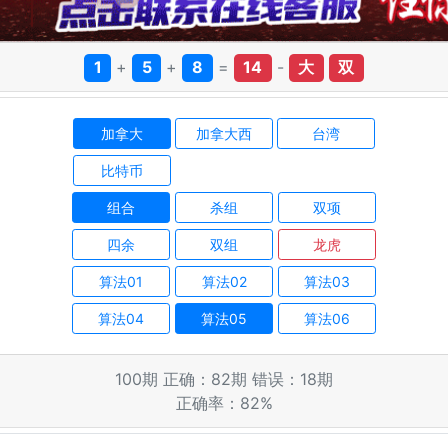
1
+
5
+
8
=
14
-
大
双
加拿大
加拿大西
台湾
比特币
组合
杀组
双项
四余
双组
龙虎
算法01
算法02
算法03
算法04
算法05
算法06
100
期 正确：
82
期 错误：
18
期
正确率：
82
%