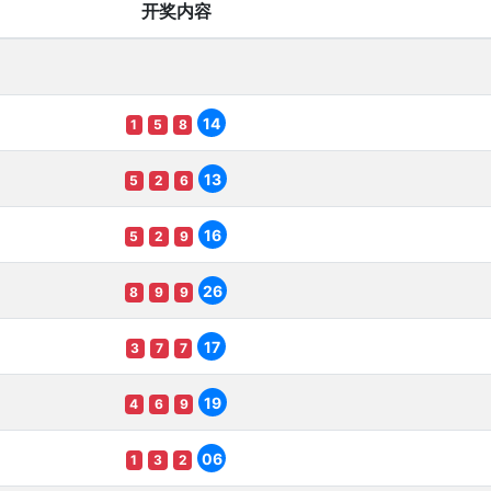
开奖内容
14
1
5
8
13
5
2
6
16
5
2
9
26
8
9
9
17
3
7
7
19
4
6
9
06
1
3
2