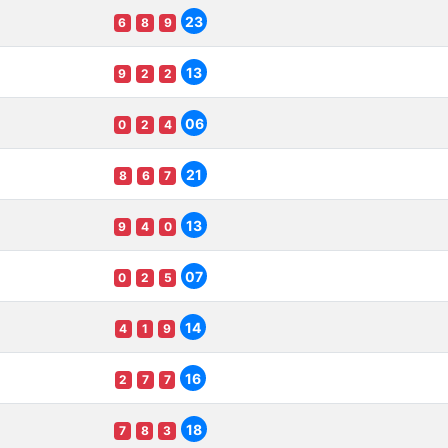
23
6
8
9
13
9
2
2
06
0
2
4
21
8
6
7
13
9
4
0
07
0
2
5
14
4
1
9
16
2
7
7
18
7
8
3