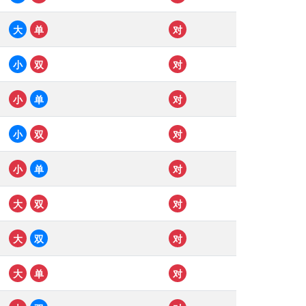
大
单
对
小
双
对
小
单
对
小
双
对
小
单
对
大
双
对
大
双
对
大
单
对