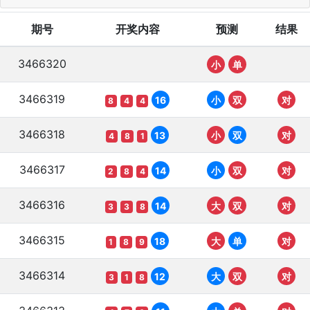
期号
开奖内容
预测
结果
3466320
小
单
3466319
16
小
双
对
8
4
4
3466318
13
小
双
对
4
8
1
3466317
14
小
双
对
2
8
4
3466316
14
大
双
对
3
3
8
3466315
18
大
单
对
1
8
9
3466314
12
大
双
对
3
1
8