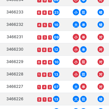
7
0
1
3466233
23
小
双
错
6
8
9
3466232
10
大
单
错
4
5
1
3466231
09
小
单
对
5
3
1
3466230
12
小
单
对
1
8
3
3466229
10
小
双
对
0
4
6
3466228
13
小
双
对
1
9
3
3466227
07
大
单
对
1
4
2
3466226
13
大
双
错
3
1
9