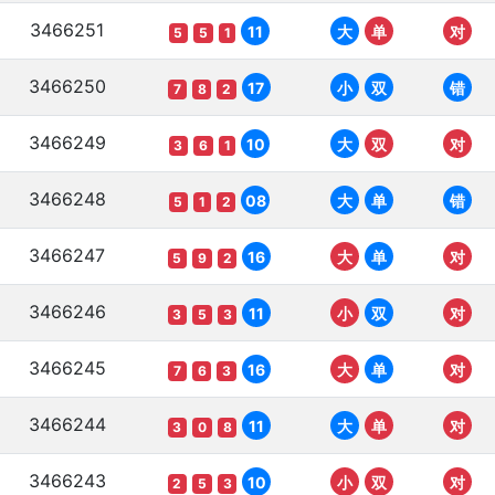
3466251
11
大
单
对
5
5
1
3466250
17
小
双
错
7
8
2
3466249
10
大
双
对
3
6
1
3466248
08
大
单
错
5
1
2
3466247
16
大
单
对
5
9
2
3466246
11
小
双
对
3
5
3
3466245
16
大
单
对
7
6
3
3466244
11
大
单
对
3
0
8
3466243
10
小
双
对
2
5
3