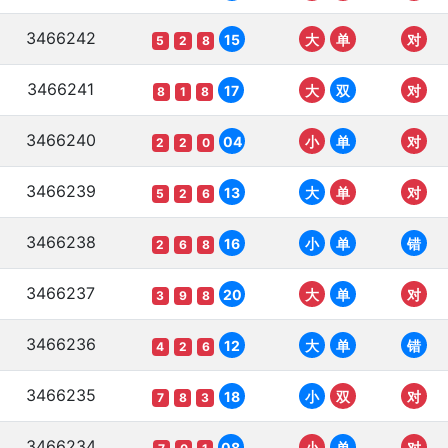
3466242
15
大
单
对
5
2
8
3466241
17
大
双
对
8
1
8
3466240
04
小
单
对
2
2
0
3466239
13
大
单
对
5
2
6
3466238
16
小
单
错
2
6
8
3466237
20
大
单
对
3
9
8
3466236
12
大
单
错
4
2
6
3466235
18
小
双
对
7
8
3
3466234
08
小
单
对