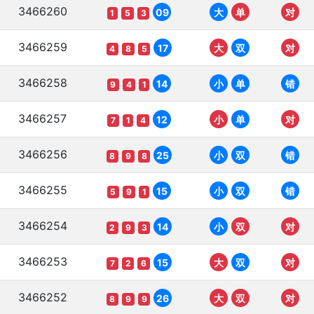
3466260
09
大
单
对
1
5
3
3466259
17
大
双
对
4
8
5
3466258
14
小
单
错
9
4
1
3466257
12
小
单
对
7
1
4
3466256
25
小
双
错
8
9
8
3466255
15
小
双
错
5
9
1
3466254
14
小
双
对
2
9
3
3466253
15
大
双
对
7
2
6
3466252
26
大
双
对
8
9
9