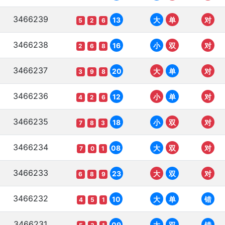
3466239
13
大
单
对
5
2
6
3466238
16
小
双
对
2
6
8
3466237
20
大
单
对
3
9
8
3466236
12
小
单
对
4
2
6
3466235
18
小
双
对
7
8
3
3466234
08
大
双
对
7
0
1
3466233
23
大
双
对
6
8
9
3466232
10
大
单
错
4
5
1
3466231
09
大
双
错