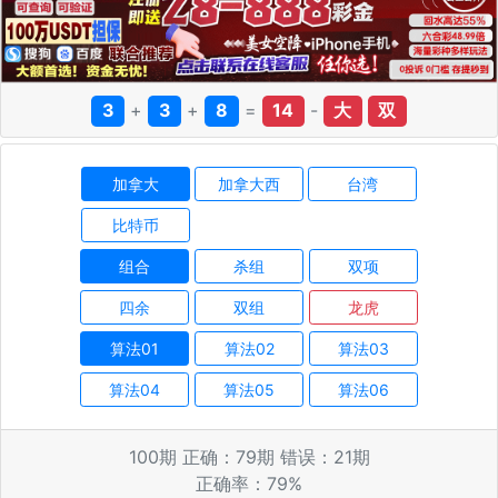
3
+
3
+
8
=
14
-
大
双
加拿大
加拿大西
台湾
比特币
组合
杀组
双项
四余
双组
龙虎
算法01
算法02
算法03
算法04
算法05
算法06
100
期 正确：
79
期 错误：
21
期
正确率：
79
%