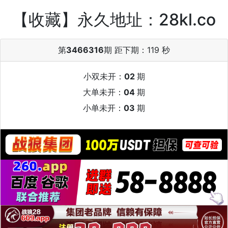
【收藏】永久地址：28kl.co
第
3466316
期 距下期：
118 秒
小双未开：
02
期
大单未开：
04
期
小单未开：
03
期