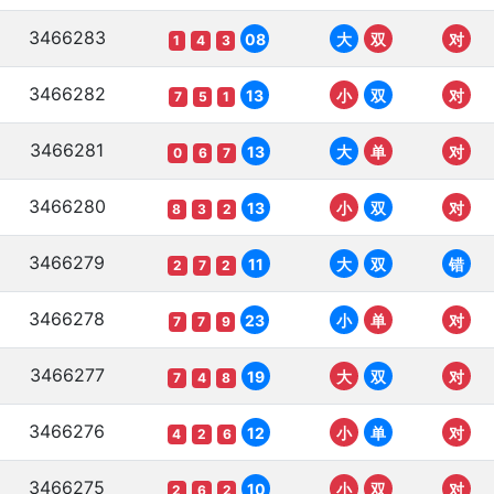
3466283
08
大
双
对
1
4
3
3466282
13
小
双
对
7
5
1
3466281
13
大
单
对
0
6
7
3466280
13
小
双
对
8
3
2
3466279
11
大
双
错
2
7
2
3466278
23
小
单
对
7
7
9
3466277
19
大
双
对
7
4
8
3466276
12
小
单
对
4
2
6
3466275
10
小
双
对
2
6
2