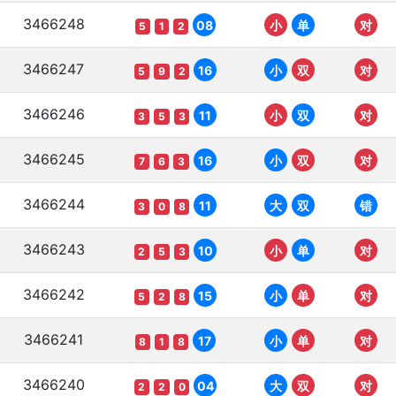
3466248
08
小
单
对
5
1
2
3466247
16
小
双
对
5
9
2
3466246
11
小
双
对
3
5
3
3466245
16
小
双
对
7
6
3
3466244
11
大
双
错
3
0
8
3466243
10
小
单
对
2
5
3
3466242
15
小
单
对
5
2
8
3466241
17
小
单
对
8
1
8
3466240
04
大
双
对
2
2
0