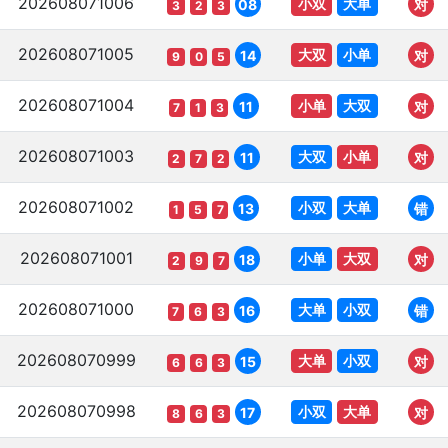
202608071006
小双
大单
08
对
3
2
3
202608071005
大双
小单
14
对
9
0
5
202608071004
小单
大双
11
对
7
1
3
202608071003
大双
小单
11
对
2
7
2
202608071002
小双
大单
13
错
1
5
7
202608071001
小单
大双
18
对
2
9
7
202608071000
大单
小双
16
错
7
6
3
202608070999
大单
小双
15
对
6
6
3
202608070998
小双
大单
17
对
8
6
3