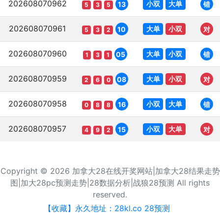
202608070962
小双
大单
13
错
5
3
5
202608070961
大单
小双
10
对
5
3
2
202608070960
大单
小双
05
错
1
3
1
202608070959
大单
小双
08
对
2
6
0
202608070958
小双
大单
16
错
0
8
8
202608070957
小双
大单
15
对
4
9
2
Copyright © 2026 加拿大28在线开奖网站|加拿大28结果走势
图|加大28pc预测走势|28数据分析|战狼28预测 All rights
reserved.
【收藏】永久地址：28kl.co 28预测