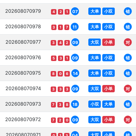
202608070979
大单
小双
07
错
4
2
1
202608070978
大单
小双
11
错
3
1
7
202608070977
大双
小单
09
对
3
4
2
202608070976
大单
小双
09
错
5
3
1
202608070975
大单
小双
14
错
8
0
6
202608070974
大双
小单
09
对
3
3
3
202608070973
小双
大单
18
错
7
3
8
202608070972
大双
小单
09
对
7
2
0
202608070971
大双
小单
04
错
0
1
3