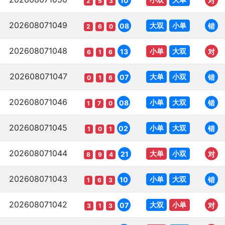
10
对
2
5
3
202608071049
大双
小单
08
错
2
6
0
202608071048
小单
大双
13
对
6
1
6
202608071047
大单
小双
07
错
0
1
6
202608071046
小单
大双
08
错
1
7
0
202608071045
小单
大双
02
错
1
0
1
202608071044
大单
小双
21
对
8
9
4
202608071043
小单
大双
10
错
1
6
3
202608071042
大双
小单
07
对
3
1
3