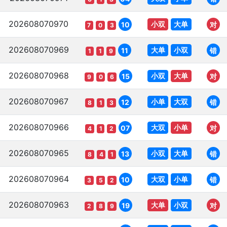
202608070970
小双
大单
10
对
7
0
3
202608070969
大单
小双
11
错
1
1
9
202608070968
小双
大单
15
对
9
0
6
202608070967
小单
大双
12
错
8
1
3
202608070966
大双
小单
07
对
4
1
2
202608070965
小双
大单
13
错
8
4
1
202608070964
大双
小单
10
错
3
5
2
202608070963
大单
小双
19
对
2
8
9