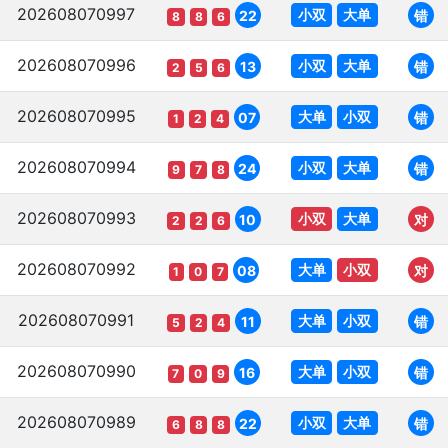
202608070997
小双
大单
22
错
8
8
6
202608070996
小双
大单
13
错
2
5
6
202608070995
大单
小双
07
错
1
2
4
202608070994
小双
大单
24
错
9
7
8
202608070993
小双
大单
10
对
2
2
6
202608070992
大单
小双
08
对
1
0
7
202608070991
大单
小双
11
错
5
2
4
202608070990
大单
小双
16
错
7
0
9
202608070989
小双
大单
22
错
6
8
8