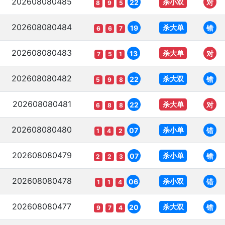
202608080485
杀小双
22
对
8
9
5
202608080484
杀大单
19
错
6
6
7
202608080483
杀大单
13
对
7
5
1
202608080482
杀大双
22
错
5
9
8
202608080481
杀大单
22
对
6
8
8
202608080480
杀小单
07
错
1
4
2
202608080479
杀小单
07
错
2
2
3
202608080478
杀小双
06
错
1
1
4
202608080477
杀大双
20
错
9
7
4