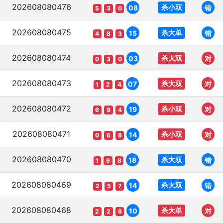
202608080476
杀小双
08
错
5
3
0
202608080475
杀大单
15
错
4
8
3
202608080474
杀大双
03
对
0
3
0
202608080473
杀大双
07
对
1
2
4
202608080472
杀小双
19
对
6
9
4
202608080471
杀小双
14
对
0
6
8
202608080470
杀大双
18
错
1
9
8
202608080469
杀大双
14
错
2
5
7
202608080468
杀大单
10
对
2
2
6