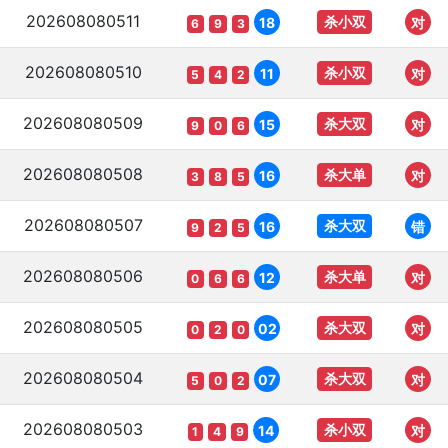
202608080511
杀小双
18
对
6
9
3
202608080510
杀小双
11
对
5
4
2
202608080509
杀大双
15
对
9
0
6
202608080508
杀大单
16
对
3
8
5
202608080507
杀大双
16
错
9
2
5
202608080506
杀大单
12
对
0
6
6
202608080505
杀大双
02
对
0
2
0
202608080504
杀大双
07
对
5
0
2
202608080503
杀小双
14
对
1
4
9