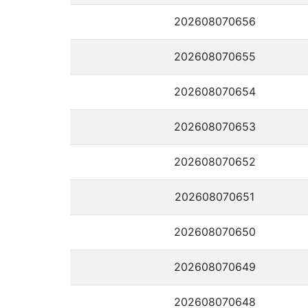
202608070656
202608070655
202608070654
202608070653
202608070652
202608070651
202608070650
202608070649
202608070648