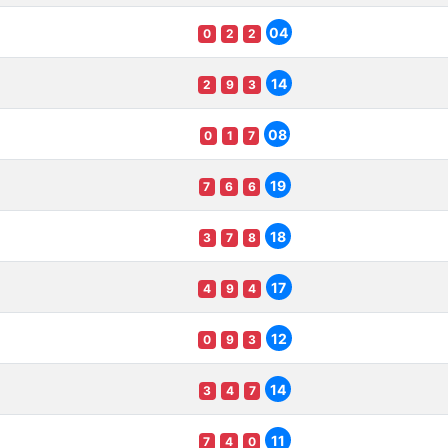
04
0
2
2
14
2
9
3
08
0
1
7
19
7
6
6
18
3
7
8
17
4
9
4
12
0
9
3
14
3
4
7
11
7
4
0