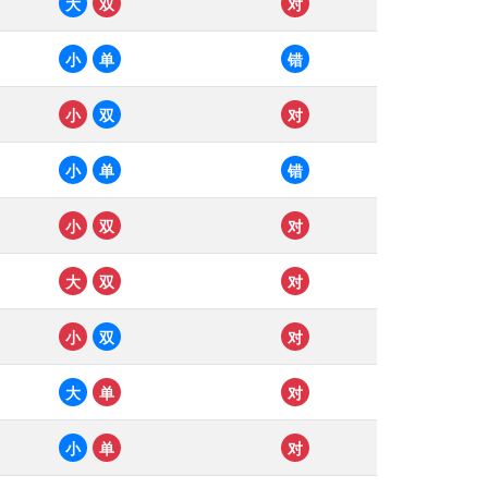
大
双
对
小
单
错
小
双
对
小
单
错
小
双
对
大
双
对
小
双
对
大
单
对
小
单
对