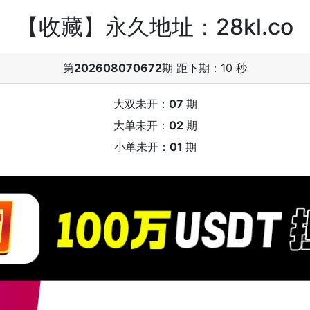
【收藏】永久地址：28kl.co
第
202608070672
期 距下期：
9 秒
大双未开：
07
期
大单未开：
02
期
小单未开：
01
期