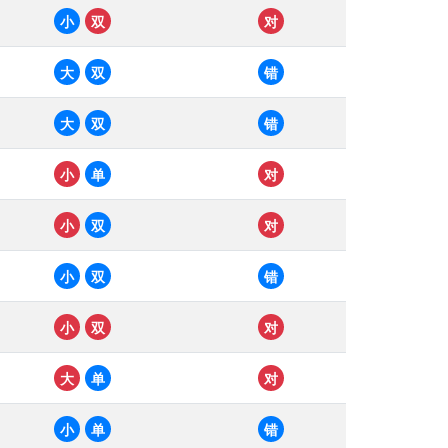
小
双
对
大
双
错
大
双
错
小
单
对
小
双
对
小
双
错
小
双
对
大
单
对
小
单
错