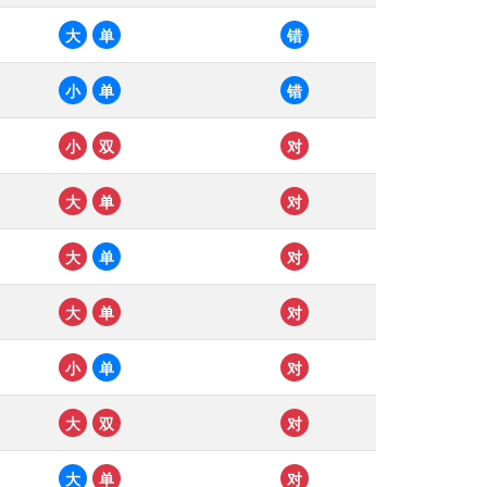
大
单
错
小
单
错
小
双
对
大
单
对
大
单
对
大
单
对
小
单
对
大
双
对
大
单
对